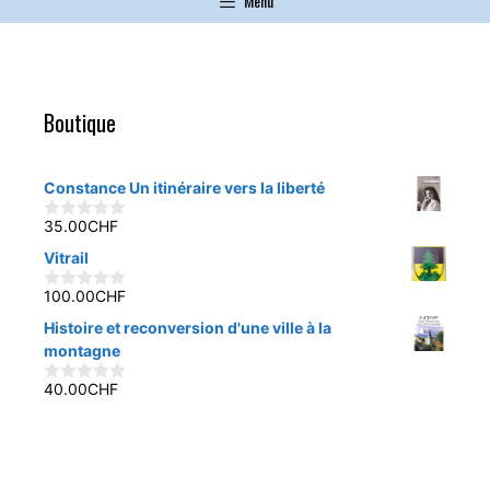
Menu
Boutique
Constance Un itinéraire vers la liberté
35.00
CHF
0
s
Vitrail
u
r
5
100.00
CHF
0
s
Histoire et reconversion d'une ville à la
u
r
montagne
5
40.00
CHF
0
s
u
r
5