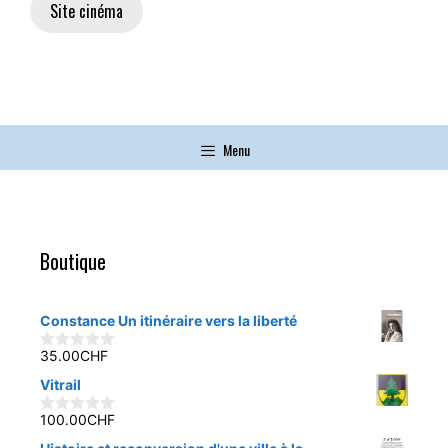
Site cinéma
Menu
Boutique
Constance Un itinéraire vers la liberté
35.00
CHF
0
s
Vitrail
u
r
5
100.00
CHF
0
s