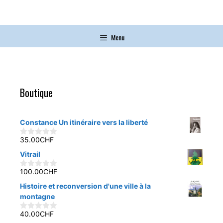
Menu
Boutique
Constance Un itinéraire vers la liberté
35.00
CHF
0
s
Vitrail
u
r
5
100.00
CHF
0
s
Histoire et reconversion d'une ville à la
u
r
montagne
5
40.00
CHF
0
s