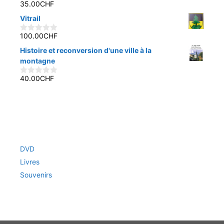
35.00
CHF
0
s
Vitrail
u
r
5
100.00
CHF
0
s
Histoire et reconversion d'une ville à la
u
r
montagne
5
40.00
CHF
0
s
u
r
5
DVD
Livres
Souvenirs