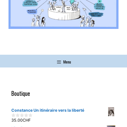
Menu
Boutique
Constance Un itinéraire vers la liberté
35.00
CHF
0
s