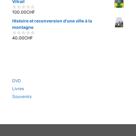
Vitrail
u
r
5
100.00
CHF
0
s
Histoire et reconversion d'une ville à la
u
r
montagne
5
40.00
CHF
0
s
u
r
5
DVD
Livres
Souvenirs